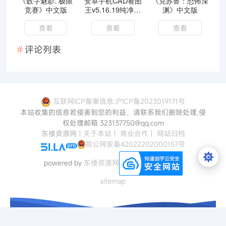
《数字魅影: 极限
安卓手机CAD看图
《克苏鲁：恐怖深
竞赛》中文版
王v5.16.19纯净解
渊》中文版
锁VIP高级版
查看
查看
查看
评论列表
互联网ICP备案信息:沪ICP备2023019171号
本站收集的信息若侵害到您的利益，请联系我们删除处理,侵
权处理邮箱 323137750@qq.com
东楼资源网
|
关于本站
|
商业合作
|
网站归档
鄂公网安备42022202000157号
powered by
东楼资源网
sitemap