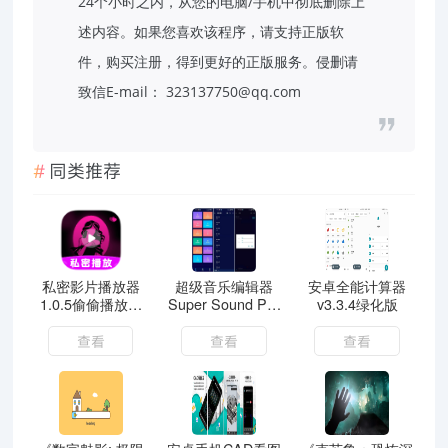
24个小时之内，从您的电脑/手机中彻底删除上
述内容。如果您喜欢该程序，请支持正版软
件，购买注册，得到更好的正版服务。侵删请
致信E-mail： 323137750@qq.com
同类推荐
私密影片播放器
超级音乐编辑器
安卓全能计算器
1.0.5偷偷播放你
Super Sound Pro
v3.3.4绿化版
的珍藏小电影
v2.8.4.1解锁专业
版
查看
查看
查看