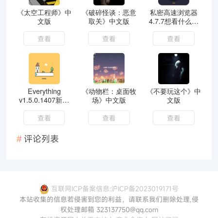
《太空工程师》中
《破碎怪谈：恶意
私密高速浏览器
文版
取关》中文版
4.7.7想看什么搜
什么
查看
查看
查看
Everything
《动物栏：桌面牧
《不要玩这个》中
v1.5.0.1407新汉
场》中文版
文版
化绿色版
查看
查看
查看
评论列表
互联网ICP备案信息:沪ICP备2023019171号
本站收集的信息若侵害到您的利益，请联系我们删除处理,侵
权处理邮箱 323137750@qq.com