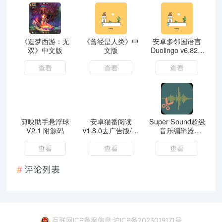
《造梦西游：无
《曾经是人类》中
安卓多邻国语言
双》中文版
文版
Duolingo v6.82.3
解锁VIP付费版
查看
查看
查看
剪映助手悬浮球
安卓猫番阅读
Super Sound超级
V2.1 附源码
v1.8.0去广告版/小
音乐编辑器
说漫画多源合一
v2.8.5.0高级版
查看
查看
查看
评论列表
互联网ICP备案信息:沪ICP备2023019171号