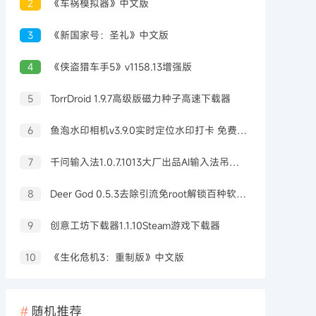
2
《车祸模拟器》中文版
3
《新国家号：圣礼》中文版
4
《侠盗猎车手5》v1158.13增强版
5
TorrDroid 1.9.7高级版磁力种子高速下载器
6
鱼泡水印相机v3.9.0实时定位水印打卡 免费无广告
7
千问输入法1.0.7.1013大厂出品AI输入法吊打豆包输入法
8
Deer God 0.5.3去除引流免root解锁百种软件会员
9
创意工坊下载器1.1.10Steam游戏下载器
10
《生化危机3：重制版》中文版
随机推荐