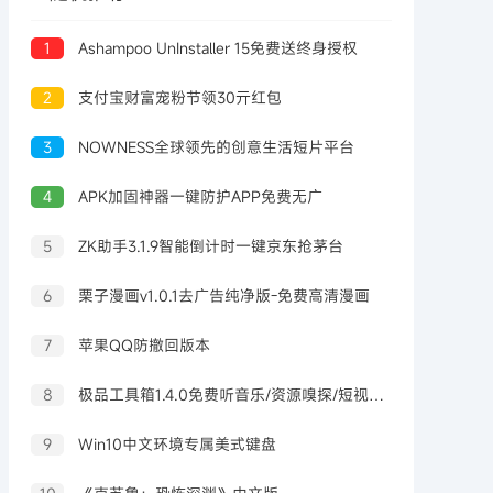
1
Ashampoo UnInstaller 15免费送终身授权
2
支付宝财富宠粉节领30亓红包
3
NOWNESS全球领先的创意生活短片平台
4
APK加固神器一键防护APP免费无广
5
ZK助手3.1.9智能倒计时一键京东抢茅台
6
栗子漫画v1.0.1去广告纯净版-免费高清漫画
7
苹果QQ防撤回版本
8
极品工具箱1.4.0免费听音乐/资源嗅探/短视频去水印
9
Win10中文环境专属美式键盘