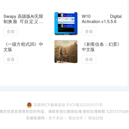
Swapy 高级版Ai无限
W10 Digital
制换脸 可自定义换
Activation v1.5.5.6
脸
查看
查看
《一级方程式25》中
《刺客信条：幻景》
文版
中文版
查看
查看
互联网ICP备案信息:沪ICP备2023019171号
集的信息若侵害到您的利益，请联系我们删除处理,侵权处理邮箱 323137750@qq
东楼资源网
|
关于本站
|
商业合作
|
网站归档