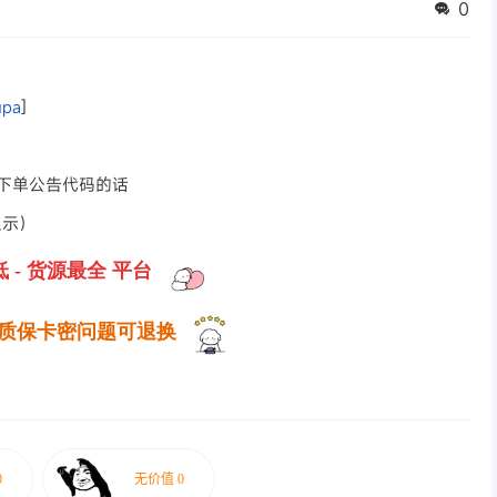
0
upa
]
用 下单公告代码的话
显示）
 - 货源最全
平台
- 质保卡密问题可退换