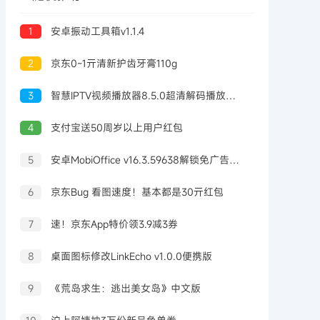
1
安卓振动工具箱v1.1.4
2
京东0~1亓清新护齿牙膏110g
3
智慧IPTV视频播放器8.5.0超清解码播放高级版
4
支付宝送50周岁以上用户红包
5
安卓MobiOffice v16.3.59638解锁免广告高级版
6
京东Bug 看图速度！基本都是30亓红包
7
速！京东App特价领3.9减3券
8
桌面图标修改LinkEcho v1.0.0便携版
9
《荒岛求生：逃出美女岛》中文版