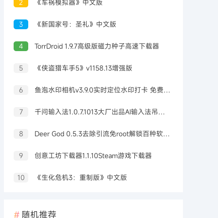
2
《车祸模拟器》中文版
3
《新国家号：圣礼》中文版
4
TorrDroid 1.9.7高级版磁力种子高速下载器
5
《侠盗猎车手5》v1158.13增强版
6
鱼泡水印相机v3.9.0实时定位水印打卡 免费无广告
7
千问输入法1.0.7.1013大厂出品AI输入法吊打豆包输入法
8
Deer God 0.5.3去除引流免root解锁百种软件会员
9
创意工坊下载器1.1.10Steam游戏下载器
10
《生化危机3：重制版》中文版
随机推荐