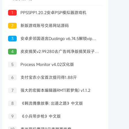
1
PPSSPP1.20.2安卓PSP模拟器游戏机
2
新版游戏账号交易网站源码
3
安卓多邻国语言Duolingo v6.74.5解锁vip付费版
4
皮皮搞笑v2.99.280去广告纯净版搞笑段子社区
5
Process Monitor v4.02汉化版
6
支付宝农小宝首次提问得1.88亓
7
强大的宏脚本编辑器RMT(若梦兔) v1.1.2
8
《韩流偶像故事: 出道之路》中文版
9
《小兵带步枪》中文版