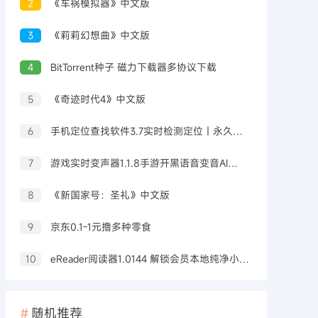
2
《车祸模拟器》中文版
3
《莉莉幻想曲》中文版
4
BitTorrent种子 磁力下载器多协议下载
5
《奇迹时代4》中文版
6
手机定位查找软件3.7实时检测定位｜永久可用
7
游戏实时变声器1.1.8手游开黑语音变音AI配高级版
8
《新国家号：圣礼》中文版
9
京东0.1-1元撸多种零食
10
eReader阅读器1.0144 解锁会员本地纯净小说阅读器
随机推荐