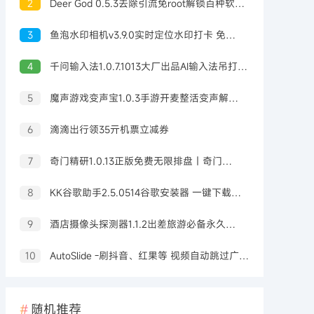
2
Deer God 0.5.3去除引流免root解锁百种软件会员
3
鱼泡水印相机v3.9.0实时定位水印打卡 免费无广告
4
千问输入法1.0.7.1013大厂出品AI输入法吊打豆包输入法
5
魔声游戏变声宝1.0.3手游开麦整活变声解锁会员
6
滴滴出行领35亓机票立减券
7
奇门精研1.0.13正版免费无限排盘｜奇门预测
8
KK谷歌助手2.5.0514谷歌安装器 一键下载安装
9
酒店摄像头探测器1.1.2出差旅游必备永久可用
10
AutoSlide -刷抖音、红果等 视频自动跳过广告 OCR智能识别 v2.6.0
随机推荐