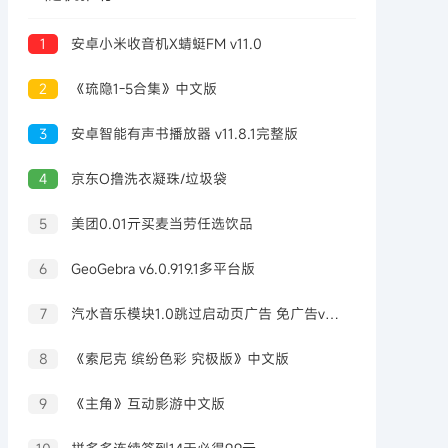
1
安卓小米收音机X蜻蜓FM v11.0
2
《琉隐1-5合集》中文版
3
安卓智能有声书播放器 v11.8.1完整版
4
京东O撸洗衣凝珠/垃圾袋
5
美团0.01亓买麦当劳任选饮品
6
GeoGebra v6.0.919.1多平台版
7
汽水音乐模块1.0跳过启动页广告 免广告vip，支持18.9
8
《索尼克 缤纷色彩 究极版》中文版
9
《主角》互动影游中文版