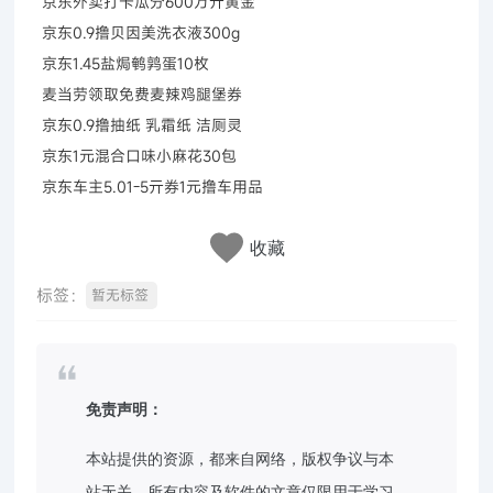
京东外卖打卡瓜分600万亓黄金
京东0.9撸贝因美洗衣液300g
京东1.45盐焗鹌鹑蛋10枚
麦当劳领取免费麦辣鸡腿堡券
京东0.9撸抽纸 乳霜纸 洁厕灵
京东1元混合口味小麻花30包
京东车主5.01-5亓券1元撸车用品
收藏
标签：
暂无标签
免责声明：
本站提供的资源，都来自网络，版权争议与本
站无关，所有内容及软件的文章仅限用于学习