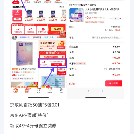
京东乳霜纸30抽*5包0.01
京东APP顶部“特价”
领取4.9-4亓母婴立减券