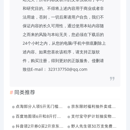
和研究目的。不得将上述内容用于商业或者非
法用途，否则，一切后果请用户自负，我们不
保证内容的长久可用性，通过使用本站内容随
之而来的风险与本站无关，您必须在下载后的
24个小时之内，从您的电脑/手机中彻底删除上
述内容。如果您喜欢该程序，请支持正版软
件，购买注册，得到更好的正版服务。侵删请
致信E-mail： 323137750@qq.com
同类推荐
点淘部分人领5亓无门槛红包
京东限时福利抽外卖或洗车券
百度地图领6亓和8亓打车券
支付宝守护计划抽实物或会员
抖音领2亓券0买2亓京东E卡
野人先生领30万支免费冰淇淋