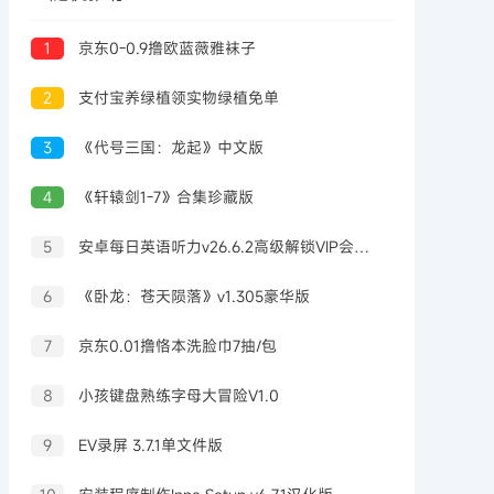
1
京东0-0.9撸欧蓝薇雅袜子
2
支付宝养绿植领实物绿植免单
3
《代号三国：龙起》中文版
4
《轩辕剑1-7》合集珍藏版
5
安卓每日英语听力v26.6.2高级解锁VIP会员版
6
《卧龙：苍天陨落》v1.305豪华版
7
京东0.01撸恪本洗脸巾7抽/包
8
小孩键盘熟练字母大冒险V1.0
9
EV录屏 3.7.1单文件版