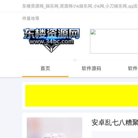
东楼资源网_娱乐网,资源网小k娱乐网,小k网,小刀娱乐网,qq活
件基地等
首页
软件源码
软件
安卓乱七八糟聚合