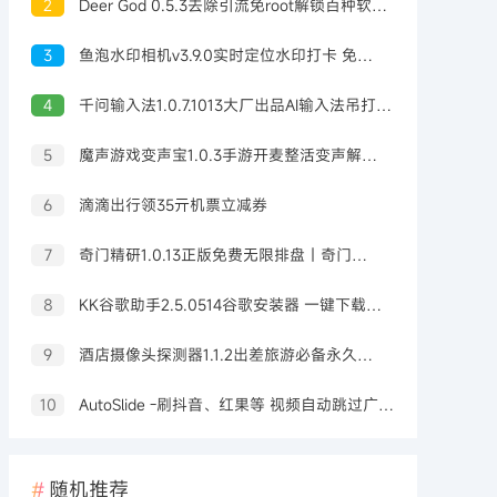
2
Deer God 0.5.3去除引流免root解锁百种软件会员
3
鱼泡水印相机v3.9.0实时定位水印打卡 免费无广告
4
千问输入法1.0.7.1013大厂出品AI输入法吊打豆包输入法
5
魔声游戏变声宝1.0.3手游开麦整活变声解锁会员
6
滴滴出行领35亓机票立减券
7
奇门精研1.0.13正版免费无限排盘｜奇门预测
8
KK谷歌助手2.5.0514谷歌安装器 一键下载安装
9
酒店摄像头探测器1.1.2出差旅游必备永久可用
10
AutoSlide -刷抖音、红果等 视频自动跳过广告 OCR智能识别 v2.6.0
随机推荐