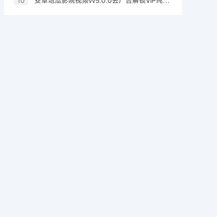
10
安卓地瓜影院视频vv5.0.0去广告解锁VIP纯净版