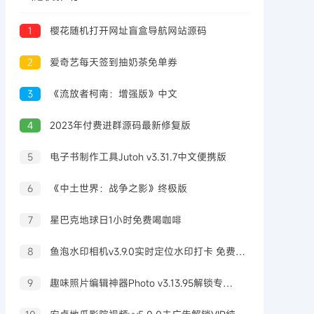
1
樱花随机打开网址盲盒导航网站源码
2
爱奇艺每天签到抽奶茶免单券
3
《流放者柯南：增强版》中文
4
2023年付费进群源码最新修复版
5
电子书制作工具Jutoh v3.31.7中文便携版
6
《中土世界：战争之影》终极版
7
星巴克地球日1小时免费喝咖啡
8
鱼泡水印相机v3.9.0实时定位水印打卡 免费无广告
9
趣味照片编辑神器Photo v3.13.95解锁专业版