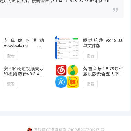
版服务。侵删请致信E-mail： 323137750@qq.com
安卓健身运动
驱动总裁 v2.19.0.0
Bodybuilding Pro
单文件版
v4.21专业版
查看
查看
安卓轻松短视频去水
落雪音乐1.8.78最强
印视频剪辑v3.3.4破
魔改版聚合五大平音
解版
乐支持臻品母带下载
查看
查看
互联网ICP备案信息:沪ICP备2023019171号