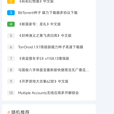
2
《莉莉幻想曲》中文版
3
BitTorrent种子 磁力下载器多协议下载
4
《新国家号：圣礼》中文版
5
《封神演义之黄飞虎归周》中文版
6
TorrDroid 1.9.7高级版磁力种子高速下载器
7
《侠盗猎车手5》v1158.13增强版
8
马国俊八字排盘宝最新版快捷简洁无广傻瓜操作
9
《开罗游戏大合集62款》中文版
10
Multiple Accounts无线应用多开解锁会
随机推荐