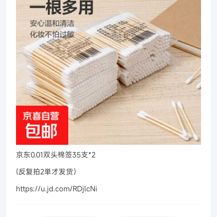
京东0.01双头棉签35支*2
(反复拍2単才发货）
https://u.jd.com/RDjlcNi