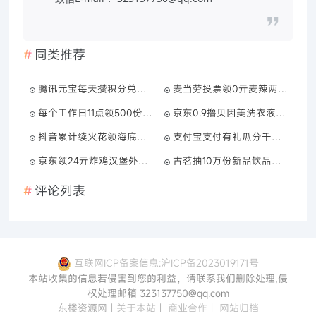
同类推荐
腾讯元宝每天攒积分兑话费券
麦当劳投票领0亓麦辣两件套
每个工作日11点领500份可乐
京东0.9撸贝因美洗衣液300g
抖音累计续火花领海底捞菜品
支付宝支付有礼瓜分千万红包
京东领24亓炸鸡汉堡外卖神券
古茗抽10万份新品饮品免单券
评论列表
互联网ICP备案信息:沪ICP备2023019171号
本站收集的信息若侵害到您的利益，请联系我们删除处理,侵
权处理邮箱 323137750@qq.com
东楼资源网
|
关于本站
|
商业合作
|
网站归档