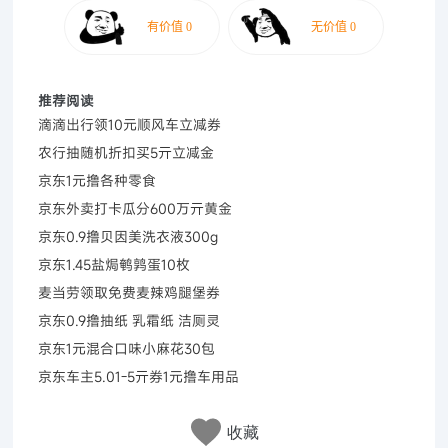
推荐阅读
滴滴出行领10元顺风车立减券
农行抽随机折扣买5亓立减金
京东1元撸各种零食
京东外卖打卡瓜分600万亓黄金
京东0.9撸贝因美洗衣液300g
京东1.45盐焗鹌鹑蛋10枚
麦当劳领取免费麦辣鸡腿堡券
京东0.9撸抽纸 乳霜纸 洁厕灵
京东1元混合口味小麻花30包
京东车主5.01-5亓券1元撸车用品
收藏