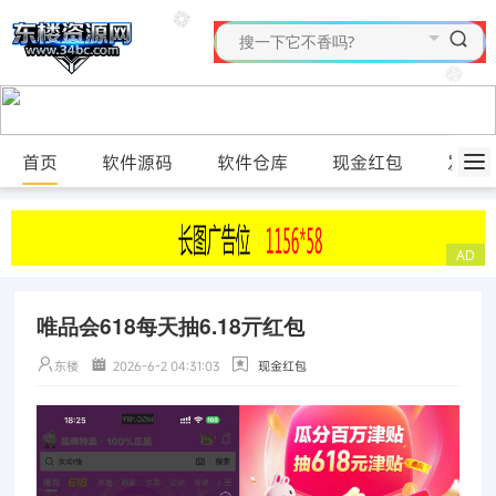
首页
软件源码
软件仓库
现金红包
发布
唯品会618每天抽6.18亓红包
东楼
2026-6-2 04:31:03
现金红包