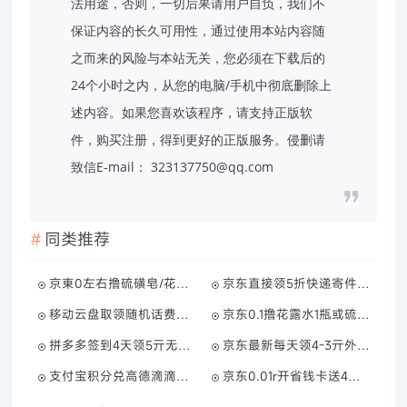
法用途，否则，一切后果请用户自负，我们不
保证内容的长久可用性，通过使用本站内容随
之而来的风险与本站无关，您必须在下载后的
24个小时之内，从您的电脑/手机中彻底删除上
述内容。如果您喜欢该程序，请支持正版软
件，购买注册，得到更好的正版服务。侵删请
致信E-mail： 323137750@qq.com
同类推荐
京東0左右撸硫磺皂/花露水/洗手液等
京东直接领5折快递寄件券包
移动云盘取领随机话费或流量
京东0.1撸花露水1瓶或硫磺皂2块
拼多多签到4天领5亓无门槛券
京东最新每天领4-3亓外卖叠加券
支付宝积分兑高德滴滴打车券
京东0.01r开省钱卡送4元红包