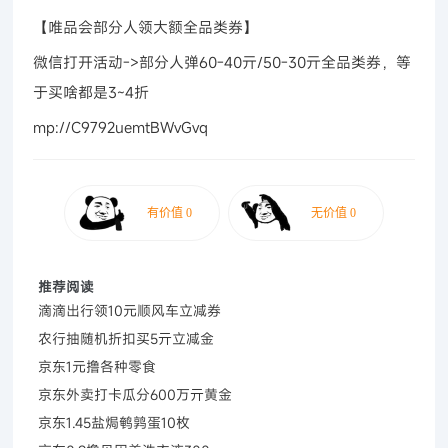
【唯品会部分人领大额全品类券】
微信打开活动->部分人弹60-40亓/50-30亓全品类券，等
于买啥都是3~4折
mp://C9792uemtBWvGvq
推荐阅读
滴滴出行领10元顺风车立减券
农行抽随机折扣买5亓立减金
京东1元撸各种零食
京东外卖打卡瓜分600万亓黄金
京东1.45盐焗鹌鹑蛋10枚