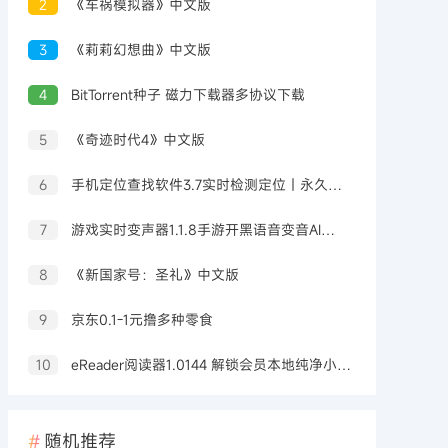
2
《车祸模拟器》中文版
3
《莉莉幻想曲》中文版
4
BitTorrent种子 磁力下载器多协议下载
5
《奇迹时代4》中文版
6
手机定位查找软件3.7实时检测定位｜永久可用
7
游戏实时变声器1.1.8手游开黑语音变音AI配高级版
8
《新国家号：圣礼》中文版
9
京东0.1-1元撸多种零食
10
eReader阅读器1.0144 解锁会员本地纯净小说阅读器
随机推荐