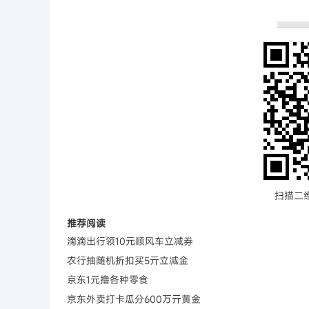
扫描二
推荐阅读
滴滴出行领10元顺风车立减券
农行抽随机折扣买5亓立减金
京东1元撸各种零食
京东外卖打卡瓜分600万亓黄金