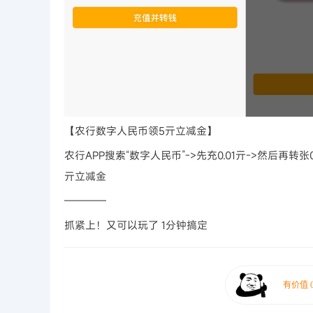
【农行数字人民币领5亓立减金】
农行APP搜索“数字人民币”->先充0.01亓->然后再转
亓立减金
————
抓紧上！又可以玩了 1分钟搞定