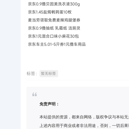
京东0.9撸贝因美洗衣液300g
京东1.45盐焗鹌鹑蛋10枚
麦当劳领取免费麦辣鸡腿堡券
京东0.9撸抽纸 乳霜纸 洁厕灵
京东1元混合口味小麻花30包
京东车主5.01-5亓券1元撸车用品
标签：
暂无标签
免责声明：
本站提供的资源，都来自网络，版权争议与本站无
上述内容用于商业或者非法用途，否则，一切后果