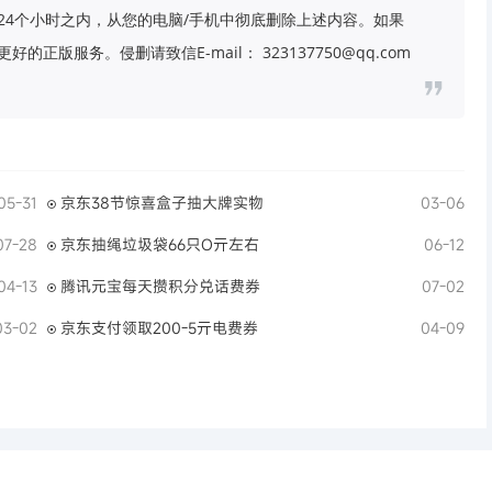
24个小时之内，从您的电脑/手机中彻底删除上述内容。如果
版服务。侵删请致信E-mail： 323137750@qq.com
05-31
京东38节惊喜盒子抽大牌实物
03-06
07-28
京东抽绳垃圾袋66只O亓左右
06-12
04-13
腾讯元宝每天攒积分兑话费券
07-02
03-02
京东支付领取200-5亓电费券
04-09