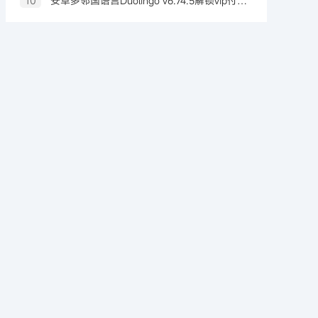
10
安卓多邻国语言Duolingo v6.74.5解锁vip付费版