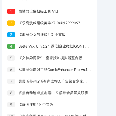
1
局域网设备扫描工具 V1.1
2
《乐高漫威超级英雄2》Build.2999097
3
《邪恶少女的狂欢！》中文版
4
BetterWX-UI v3.2.1 微信|企业微信|QQNT|抖Y聊天 多开|防撤回|免扫码
5
《女神异闻录5：皇家版》模拟器整合版
6
批量图像增强工具ComicEnhancer Pro V6.10便携版
7
昊昊听书v4.9听有声读物无广告聚合多家网站
8
多点自动连点点击器1.1.5 解锁会员解放双手 自动化脚本
9
《静脉注射2》中文版