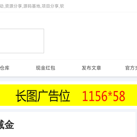
动,资源分享,源码基地,项目分享,软
仓库
现金红包
发布文章
官方
减金