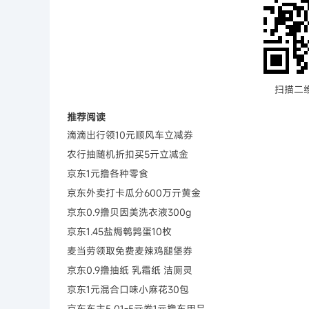
扫描二
推荐阅读
滴滴出行领10元顺风车立减券
农行抽随机折扣买5亓立减金
京东1元撸各种零食
京东外卖打卡瓜分600万亓黄金
京东0.9撸贝因美洗衣液300g
京东1.45盐焗鹌鹑蛋10枚
麦当劳领取免费麦辣鸡腿堡券
京东0.9撸抽纸 乳霜纸 洁厕灵
京东1元混合口味小麻花30包
京东车主5.01-5亓券1元撸车用品