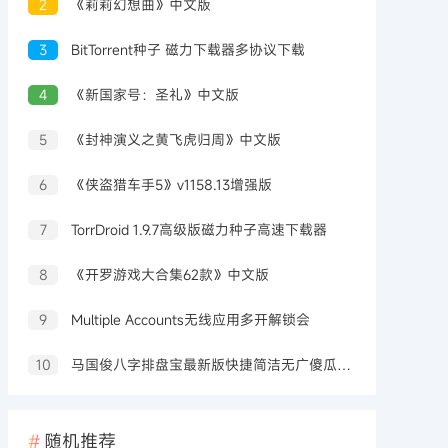
2
《莉莉幻想曲》中文版
3
BitTorrent种子 磁力下载器多协议下载
4
《新国家号：圣礼》中文版
5
《封神演义之黄飞虎归周》中文版
6
《侠盗猎车手5》v1158.13增强版
7
TorrDroid 1.9.7高级版磁力种子高速下载器
8
《开罗游戏大合集62款》中文版
9
Multiple Accounts无线应用多开解锁会
10
马国俊八字排盘宝最新版快捷简洁无广傻瓜操作
随机推荐