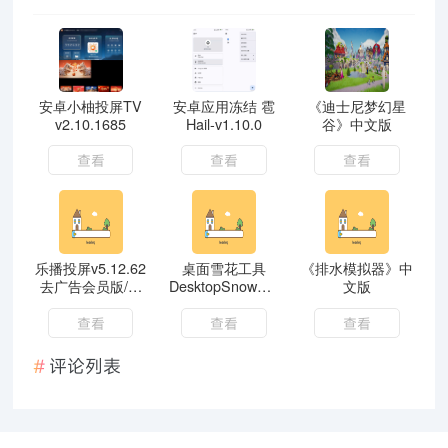
安卓小柚投屏TV
安卓应用冻结 雹
《迪士尼梦幻星
v2.10.1685
Hail-v1.10.0
谷》中文版
查看
查看
查看
乐播投屏v5.12.62
桌面雪花工具
《排水模拟器》中
去广告会员版/独
DesktopSnowOK
文版
有的视频投屏
v6.81
查看
查看
查看
评论列表