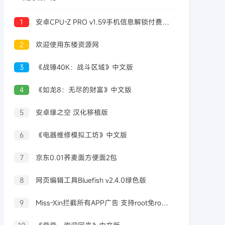
1
安卓CPU-Z PRO v1.59手机信息解锁付费高级版
2
欢迎使用东楼资源网
3
《战锤40K：战斗区域》中文版
4
《如龙8：无尽的财富》中文版
5
安卓缘之空 汉化移植版
6
《电器维修模拟工坊》中文版
7
京东0.01荞麦面方便面2包
8
网页编辑工具Bluefish v2.4.0绿色版
9
Miss-Xin拦截所有APP广告 支持root免root双模式