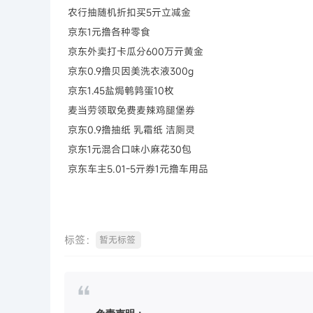
农行抽随机折扣买5亓立减金
京东1元撸各种零食
京东外卖打卡瓜分600万亓黄金
京东0.9撸贝因美洗衣液300g
京东1.45盐焗鹌鹑蛋10枚
麦当劳领取免费麦辣鸡腿堡券
京东0.9撸抽纸 乳霜纸 洁厕灵
京东1元混合口味小麻花30包
京东车主5.01-5亓券1元撸车用品
标签：
暂无标签