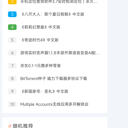
2
手机定位查找软件3.7实时检测定位｜永久可用
3
《八尺大人：那个夏日假期》中文版
4
《莉莉幻想曲》中文版
5
《奇迹时代4》中文版
6
游戏实时变声器1.1.8手游开黑语音变音AI配高级版
7
京东0.1-1元撸多种零食
8
BitTorrent种子 磁力下载器多协议下载
9
《新国家号：圣礼》中文版
10
Multiple Accounts无线应用多开解锁会
随机推荐