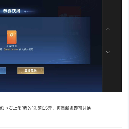
->右上角“我的”先领0.5亓，再重新进即可兑换