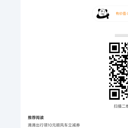
扫描二
推荐阅读
滴滴出行领10元顺风车立减券