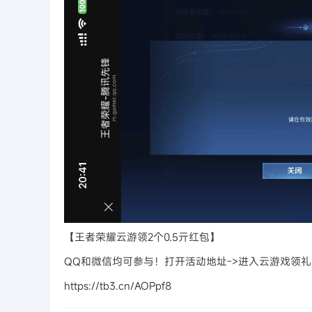
【王者荣耀云游领2个0.5亓红包】
QQ和微信均可参与！打开活动地址->进入云游戏领礼包
https://tb3.cn/AOPpf8