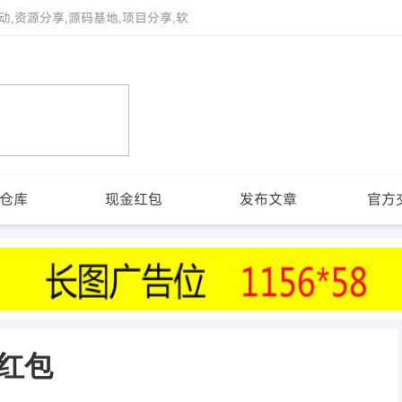
动,资源分享,源码基地,项目分享,软
仓库
现金红包
发布文章
官方
亓红包