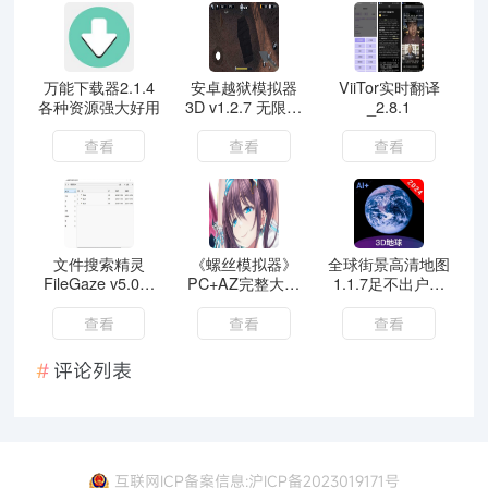
万能下载器2.1.4
安卓越狱模拟器
ViiTor实时翻译
各种资源强大好用
3D v1.2.7 无限金
_2.8.1
钱
查看
查看
查看
文件搜索精灵
《螺丝模拟器》
全球街景高清地图
FileGaze v5.0便
PC+AZ完整大合
1.1.7足不出户看
携版
集
月球、看全国解锁
VIP
查看
查看
查看
评论列表
互联网ICP备案信息:沪ICP备2023019171号