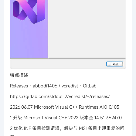
特点描述
Releases · abbodi1406 / vcredist · GitLab
https://gitlab.com/stdout12/vcredist/-/releases/
2026.06.07 Microsoft Visual C++ Runtimes AIO 0.105
1.升级 Microsoft Visual C++ 2022 版本至 14.51.36247.0
2.优化 INF 条目检测逻辑，解决与 MSI 条目出现重复的问