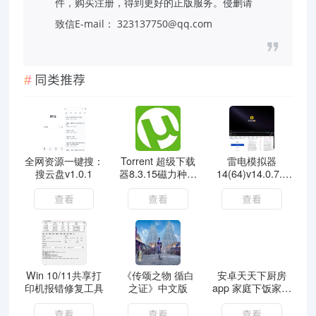
件，购买注册，得到更好的正版服务。侵删请
致信E-mail： 323137750@qq.com
同类推荐
全网资源一键搜：
Torrent 超级下载
雷电模拟器
搜云盘v1.0.1
器8.3.15磁力种子
14(64)v14.0.7.7
不限速下载
绿色纯净版
查看
查看
查看
Win 10/11共享打
《传颂之物 循白
安卓天天下厨房
印机报错修复工具
之证》中文版
app 家庭下饭家常
菜
查看
查看
查看