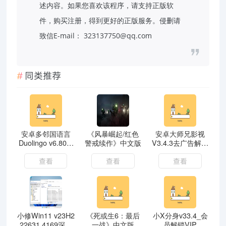
述内容。如果您喜欢该程序，请支持正版软
件，购买注册，得到更好的正版服务。侵删请
致信E-mail： 323137750@qq.com
同类推荐
安卓多邻国语言
《风暴崛起/红色
安卓大师兄影视
Duolingo v6.80.6
警戒续作》中文版
V3.4.3去广告解锁
解锁vip付费版
VIP会员破解版
查看
查看
查看
小修Win11 v23H2
《死或生6：最后
小X分身v33.4_会
22631.4169深度
一战》中文版
员解锁VIP