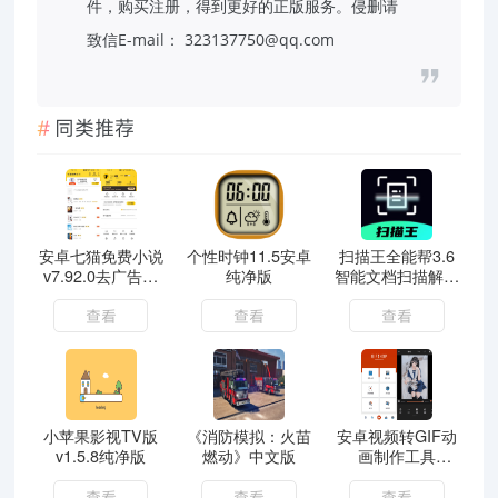
件，购买注册，得到更好的正版服务。侵删请
致信E-mail： 323137750@qq.com
同类推荐
安卓七猫免费小说
个性时钟11.5安卓
扫描王全能帮3.6
v7.92.0去广告解
纯净版
智能文档扫描解锁
锁VIP破解版
会员
查看
查看
查看
小苹果影视TV版
《消防模拟：火苗
安卓视频转GIF动
v1.5.8纯净版
燃动》中文版
画制作工具
GIFShop_v3.1.1
查看
查看
查看