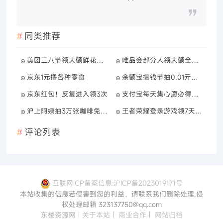
同类推荐
美团三八节领大额鲜花神券
唯品会部分人领大额全品类券
京东1元撸各种零食
余额宝攒钱节抽0.01亓柠檬水
京东红包！反复进入领3次
支付宝每天集心愿必得大红包
沪上阿姨抽3万张咖啡免单券
王者荣耀登录游戏领7天绿钻
评论列表
互联网ICP备案信息:沪ICP备2023019171号
本站收集的信息若侵害到您的利益，请联系我们删除处理,侵
权处理邮箱 323137750@qq.com
东楼资源网
|
关于本站
|
商业合作
|
网站归档