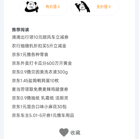
推荐阅读
滴滴出行领10元顺风车立减券
农行抽随机折扣买5亓立减金
京东1元撸各种零食
京东外卖打卡瓜分600万亓黄金
京东0.9撸贝因美洗衣液300g
京东1.45盐焗鹌鹑蛋10枚
麦当劳领取免费麦辣鸡腿堡券
京东0.9撸抽纸 乳霜纸 洁厕灵
京东1元混合口味小麻花30包
京东车主5.01-5亓券1元撸车用品
收藏