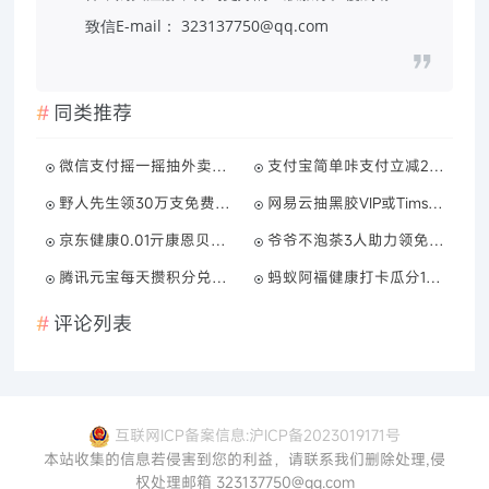
致信E-mail： 323137750@qq.com
同类推荐
微信支付摇一摇抽外卖立减券
支付宝简单咔支付立减2~9亓
野人先生领30万支免费冰淇淋
网易云抽黑胶VIP或Tims免单券
京东健康0.01亓康恩贝泡腾片
爷爷不泡茶3人助力领免单券
腾讯元宝每天攒积分兑话费券
蚂蚁阿福健康打卡瓜分10万亓
评论列表
互联网ICP备案信息:沪ICP备2023019171号
本站收集的信息若侵害到您的利益，请联系我们删除处理,侵
权处理邮箱 323137750@qq.com