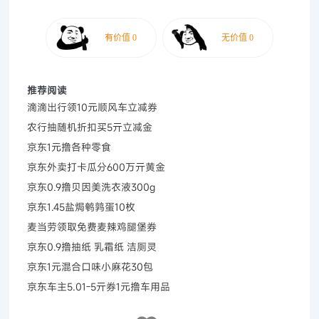
推荐阅读
滴滴出行领10元顺风车立减券
农行抽随机折扣买5亓立减金
京东1元撸各种零食
京东外卖打卡瓜分600万亓黄金
京东0.9撸贝因美洗衣液300g
京东1.45盐焗鹌鹑蛋10枚
麦当劳领取免费麦辣鸡腿堡券
京东0.9撸抽纸 乳霜纸 洁厕灵
京东1元混合口味小麻花30包
京东车主5.01-5亓券1元撸车用品