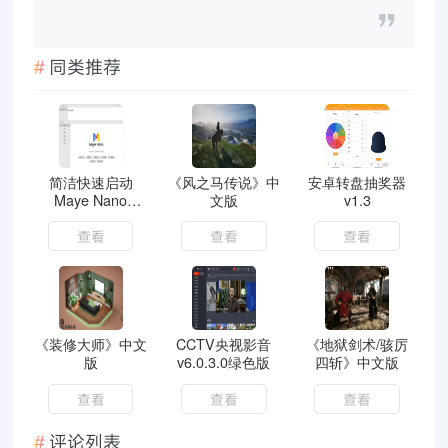
同类推荐
简洁快速启动
《风之马传说》中
安卓转盘抽奖器
Maye Nano
文版
v1.3
v2.1.0.260307绿
色版
查看
查看
查看
《装修大师》中文
CCTV央视影音
《地狱剑术/骇厉
版
v6.0.3.0绿色版
四斩》中文版
查看
查看
查看
评论列表