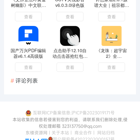
树幽影》中文联机
v6.0.3.0绿色版
谱大全｜祖宗都会
版
谢谢你
查看
查看
查看
国产万兴PDF编辑
点击助手12.10自
《龙珠：超宇宙
器v6.1.4高级版
动点击器抢红包抢
2》全
票
DLC+MOD+存档
+修改器
查看
查看
查看
评论列表
互联网ICP备案信息:沪ICP备2023019171号
本站收集的信息若侵害到您的利益，请联系我们删除处理,侵
权处理邮箱 323137750@qq.com
东楼资源网
|
关于本站
|
商业合作
|
网站归档
鄂公网安备42022202000157号