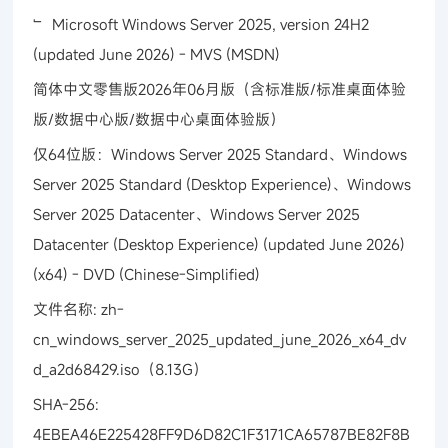
﹂ Microsoft Windows Server 2025, version 24H2
(updated June 2026) - MVS (MSDN)
简体中文零售版2026年06月版（含标准版/标准桌面体验
版/数据中心版/数据中心桌面体验版）
仅64位版：Windows Server 2025 Standard、Windows
Server 2025 Standard (Desktop Experience)、Windows
Server 2025 Datacenter、Windows Server 2025
Datacenter (Desktop Experience) (updated June 2026)
(x64) - DVD (Chinese-Simplified)
文件名称: zh-
cn_windows_server_2025_updated_june_2026_x64_dv
d_a2d68429.iso（8.13G）
SHA-256:
4EBEA46E225428FF9D6D82C1F3171CA65787BE82F8B