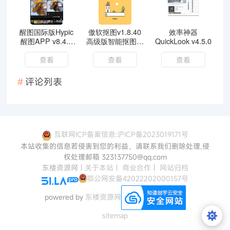
醒图国际版Hypic
傲软抠图v1.8.40
效率神器
醒图APP v8.4.0
高级版智能抠图软
QuickLook v4.5.0
解锁高级版
件解锁VIP
查看
查看
查看
评论列表
互联网ICP备案信息:沪ICP备2023019171号
本站收集的信息若侵害到您的利益，请联系我们删除处理,侵
权处理邮箱 323137750@qq.com
东楼资源网
|
关于本站
|
商业合作
|
网站归档
鄂公网安备42022202000157号
powered by
东楼资源网
sitemap