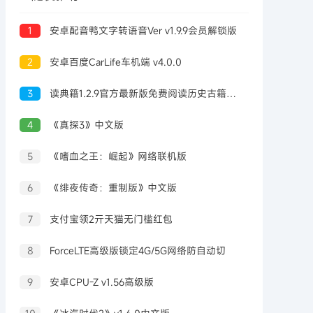
1
安卓配音鸭文字转语音Ver v1.9.9会员解锁版
2
安卓百度CarLife车机端 v4.0.0
3
读典籍1.2.9官方最新版免费阅读历史古籍｜纯净版
4
《真探3》中文版
5
《嗜血之王：崛起》网络联机版
6
《绯夜传奇：重制版》中文版
7
支付宝领2亓天猫无门槛红包
8
ForceLTE高级版锁定4G/5G网络防自动切
9
安卓CPU-Z v1.56高级版