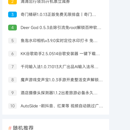
2
滴滴出行领35亓机票立减券
3
奇门精研1.0.13正版免费无限排盘｜奇门预测
4
Deer God 0.5.3去除引流免root解锁百种软件会员
5
鱼泡水印相机v3.9.0实时定位水印打卡 免费无广告
6
KK谷歌助手2.5.0514谷歌安装器 一键下载安装
7
千问输入法1.0.7.1013大厂出品AI输入法吊打豆包输入法
8
魔声游戏变声宝1.0.3手游开麦整活变声解锁会员
9
酒店摄像头探测器1.1.2出差旅游必备永久可用
10
AutoSlide -刷抖音、红果等 视频自动跳过广告 OCR智能识别 v2.6.0
随机推荐