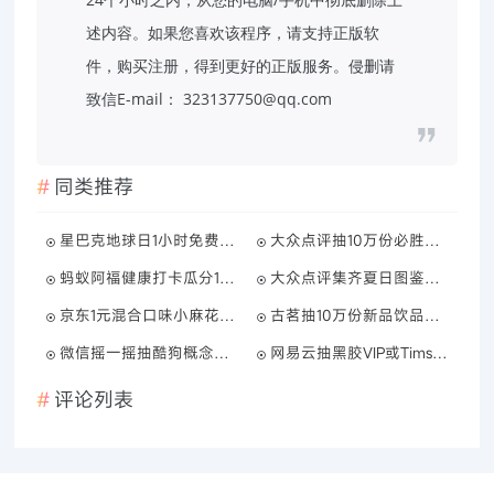
述内容。如果您喜欢该程序，请支持正版软
件，购买注册，得到更好的正版服务。侵删请
致信E-mail： 323137750@qq.com
同类推荐
星巴克地球日1小时免费喝咖啡
大众点评抽10万份必胜客免单
蚂蚁阿福健康打卡瓜分10万亓
大众点评集齐夏日图鉴抽实物
京东1元混合口味小麻花30包
古茗抽10万份新品饮品免单券
微信摇一摇抽酷狗概念版会员
网易云抽黑胶VIP或Tims免单券
评论列表