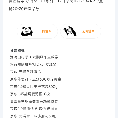
美团搜索“小耳朵”->7月3日~12日每天10/12/14/16/18点，
抢20-20亓饮品券
推荐阅读
滴滴出行领10元顺风车立减券
农行抽随机折扣买5亓立减金
京东1元撸各种零食
京东外卖打卡瓜分600万亓黄金
京东0.9撸贝因美洗衣液300g
京东1.45盐焗鹌鹑蛋10枚
麦当劳领取免费麦辣鸡腿堡券
京东0.9撸抽纸 乳霜纸 洁厕灵
京东1元混合口味小麻花30包