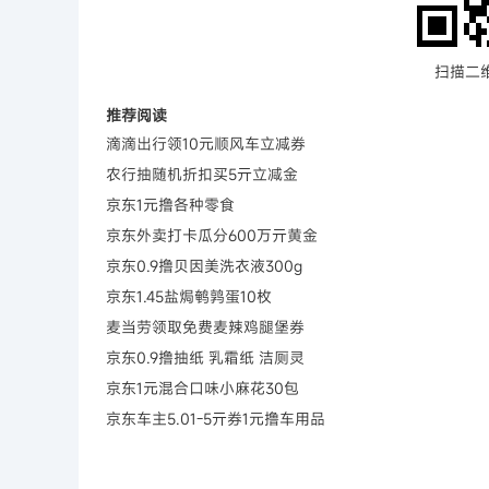
扫描二
推荐阅读
滴滴出行领10元顺风车立减券
农行抽随机折扣买5亓立减金
京东1元撸各种零食
京东外卖打卡瓜分600万亓黄金
京东0.9撸贝因美洗衣液300g
京东1.45盐焗鹌鹑蛋10枚
麦当劳领取免费麦辣鸡腿堡券
京东0.9撸抽纸 乳霜纸 洁厕灵
京东1元混合口味小麻花30包
京东车主5.01-5亓券1元撸车用品