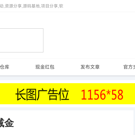
动,资源分享,源码基地,项目分享,软
仓库
现金红包
发布文章
官方
减金