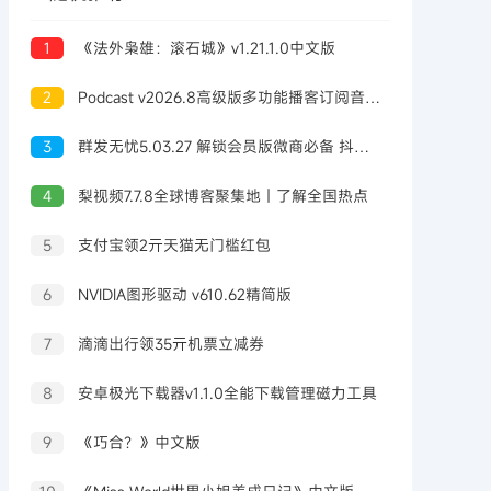
1
《法外枭雄：滚石城》v1.21.1.0中文版
2
Podcast v2026.8高级版多功能播客订阅音频播放器
3
群发无忧5.03.27 解锁会员版微商必备 抖音 VX等获客等功能
4
梨视频7.7.8全球博客聚集地｜了解全国热点
5
支付宝领2亓天猫无门槛红包
6
NVIDIA图形驱动 v610.62精简版
7
滴滴出行领35亓机票立减券
8
安卓极光下载器v1.1.0全能下载管理磁力工具
9
《巧合？》中文版