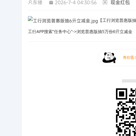
东楼
2026-7-4 04:30:56
现金红包
【工行浏览普惠版抽
工行APP搜索“任务中心”->浏览普惠版抽5万份6亓立减金