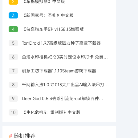
2
《车祸模拟器》中文版
3
《新国家号：圣礼》中文版
4
《侠盗猎车手5》v1158.13增强版
5
TorrDroid 1.9.7高级版磁力种子高速下载器
6
鱼泡水印相机v3.9.0实时定位水印打卡 免费无广告
7
创意工坊下载器1.1.10Steam游戏下载器
8
千问输入法1.0.7.1013大厂出品AI输入法吊打豆包输入法
9
Deer God 0.5.3去除引流免root解锁百种软件会员
10
《生化危机3：重制版》中文版
随机推荐