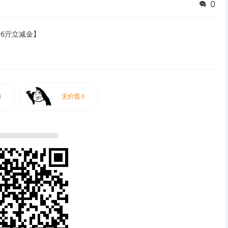
0
6亓立减金】