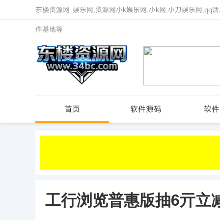
东楼资源网_娱乐网,资源网小k娱乐网,小k网,小刀娱乐网,qq活
件基地等
首页
软件源码
软件
工行浏览普惠版抽6亓立