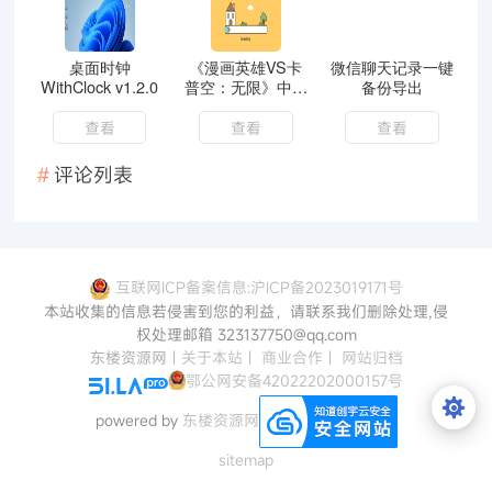
桌面时钟
《漫画英雄VS卡
微信聊天记录一键
WithClock v1.2.0
普空：无限》中文
备份导出
版
查看
查看
查看
评论列表
互联网ICP备案信息:沪ICP备2023019171号
本站收集的信息若侵害到您的利益，请联系我们删除处理,侵
权处理邮箱 323137750@qq.com
东楼资源网
|
关于本站
|
商业合作
|
网站归档
鄂公网安备42022202000157号
powered by
东楼资源网
sitemap