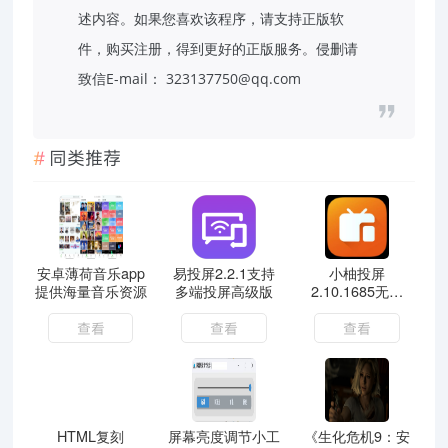
述内容。如果您喜欢该程序，请支持正版软
件，购买注册，得到更好的正版服务。侵删请
致信E-mail： 323137750@qq.com
同类推荐
安卓薄荷音乐app
易投屏2.2.1支持
小柚投屏
提供海量音乐资源
多端投屏高级版
2.10.1685无限
制，不需要局域网
免费无广
查看
查看
查看
HTML复刻
屏幕亮度调节小工
《生化危机9：安