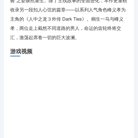
验”之姿焕然重生。除了主线故事的全面进化，本作更重磅
收录另一段扣人心弦的篇章——以系列人气角色峰义孝为
主角的《人中之龙３外传 Dark Ties》。桐生一马与峰义
孝，两位走上截然不同道路的男人，命运的齿轮终将交
汇，激荡起席卷一切的巨大波澜。
游戏视频