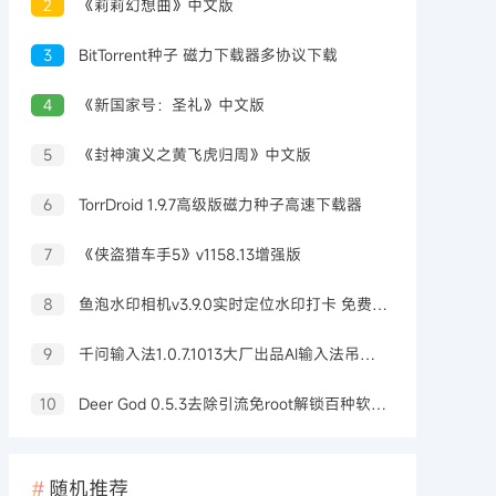
2
《莉莉幻想曲》中文版
3
BitTorrent种子 磁力下载器多协议下载
4
《新国家号：圣礼》中文版
5
《封神演义之黄飞虎归周》中文版
6
TorrDroid 1.9.7高级版磁力种子高速下载器
7
《侠盗猎车手5》v1158.13增强版
8
鱼泡水印相机v3.9.0实时定位水印打卡 免费无广告
9
千问输入法1.0.7.1013大厂出品AI输入法吊打豆包输入法
10
Deer God 0.5.3去除引流免root解锁百种软件会员
随机推荐