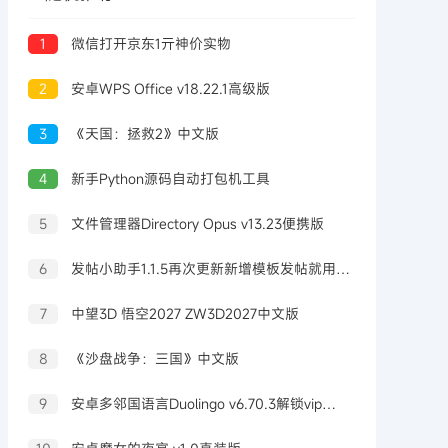
1
微信打开京东1亓神价实物
2
安卓WPS Office v18.22.1高级版
3
《天国：拯救2》中文版
4
新手Python源码自动打包机工具
5
文件管理器Directory Opus v13.23便携版
6
发帖小助手1.1.5再次更新新增模板发帖就用发帖小助手
7
中望3D 悟空2027 ZW3D2027中文版
8
《沙盘战争：三国》中文版
9
安卓多邻国语言Duolingo v6.70.3解锁vip付费版