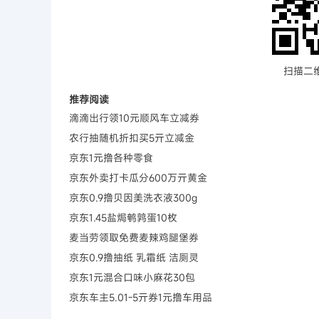
扫描二
推荐阅读
滴滴出行领10元顺风车立减券
农行抽随机折扣买5亓立减金
京东1元撸各种零食
京东外卖打卡瓜分600万亓黄金
京东0.9撸贝因美洗衣液300g
京东1.45盐焗鹌鹑蛋10枚
麦当劳领取免费麦辣鸡腿堡券
京东0.9撸抽纸 乳霜纸 洁厕灵
京东1元混合口味小麻花30包
京东车主5.01-5亓券1元撸车用品