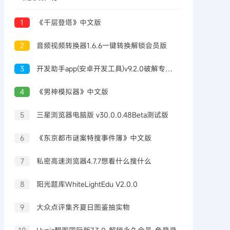
1
《千层登塔》中文版
2
音频视频转换器1.6.6一键转换解锁会员版
3
开发助手app(安卓开发工具)v9.2.0破解专业版
4
《男神模拟器》中文版
5
三星浏览器电脑版 v30.0.0.48Beta测试版
6
《东京都市谜案特搜事件簿》中文版
7
私密高速浏览器4.7.7想看什么搜什么
8
阳光题库WhiteLightEdu V2.0.0
9
大众点评集齐夏日图鉴抽实物