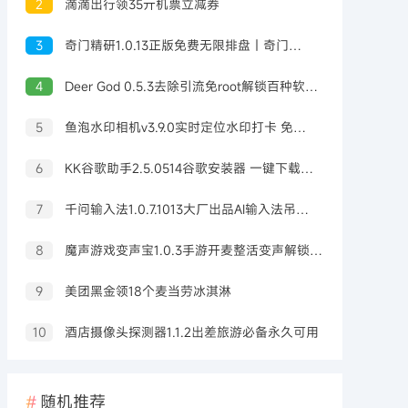
2
滴滴出行领35亓机票立减券
3
奇门精研1.0.13正版免费无限排盘｜奇门预测
4
Deer God 0.5.3去除引流免root解锁百种软件会员
5
鱼泡水印相机v3.9.0实时定位水印打卡 免费无广告
6
KK谷歌助手2.5.0514谷歌安装器 一键下载安装
7
千问输入法1.0.7.1013大厂出品AI输入法吊打豆包输入法
8
魔声游戏变声宝1.0.3手游开麦整活变声解锁会员
9
美团黑金领18个麦当劳冰淇淋
10
酒店摄像头探测器1.1.2出差旅游必备永久可用
随机推荐