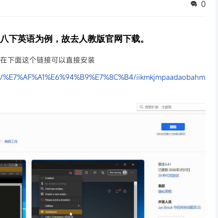
0
八下英语为例，故去人教版官网下载。
览在下面这个链接可以直接安装
detail/%E7%AF%A1%E6%94%B9%E7%8C%B4/iikmkjmpaadaobahm