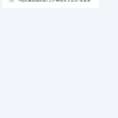
10
Hypic醒图国际版7.3.0-解锁永久会员-免登录