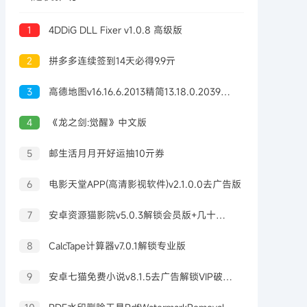
1
4DDiG DLL Fixer v1.0.8 高级版
2
拼多多连续签到14天必得9.9亓
3
高德地图v16.16.6.2013精简13.18.0.2039正式版
4
《龙之剑:觉醒》中文版
5
邮生活月月开好运抽10亓券
6
电影天堂APP(高清影视软件)v2.1.0.0去广告版
7
安卓资源猫影院v5.0.3解锁会员版+几十个视频源
8
CalcTape计算器v7.0.1解锁专业版
9
安卓七猫免费小说v8.1.5去广告解锁VIP破解版