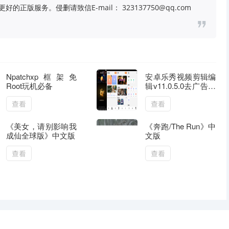
版服务。侵删请致信E-mail： 323137750@qq.com
Npatchxp框架免
安卓乐秀视频剪辑编
Root玩机必备
辑v11.0.5.0去广告解
锁VIP版
查看
查看
《美女，请别影响我
《奔跑/The Run》中
成仙全球版》中文版
文版
查看
查看