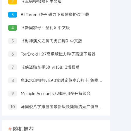
2
《车祸模拟器》中文版
3
BitTorrent种子 磁力下载器多协议下载
4
《新国家号：圣礼》中文版
5
《封神演义之黄飞虎归周》中文版
6
TorrDroid 1.9.7高级版磁力种子高速下载器
7
《侠盗猎车手5》v1158.13增强版
8
鱼泡水印相机v3.9.0实时定位水印打卡 免费无广告
9
Multiple Accounts无线应用多开解锁会
10
马国俊八字排盘宝最新版快捷简洁无广傻瓜操作
随机推荐