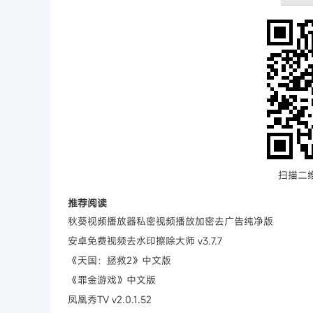
扫描二
推荐阅读
秋葵视频播放器私密视频播放加密去广告纯净版
安卓免费视频去水印擦除大师 v3.7.7
《天国：拯救2》中文版
《罪金游戏》中文版
凤凰秀TV v2.0.1.52