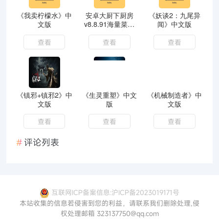
《我卖柠檬水》中
安卓大厨下厨房
《妖谈2：九尾异
文版
v8.8.91海量菜谱
闻》中文版
纯净会员版
查看
查看
查看
《镇邪+镇邪2》中
《生灵重塑》中文
《机械制造者》中
文版
版
文版
查看
查看
查看
评论列表
互联网ICP备案信息:沪ICP备2023019171号
本站收集的信息若侵害到您的利益，请联系我们删除处理,侵
权处理邮箱 323137750@qq.com