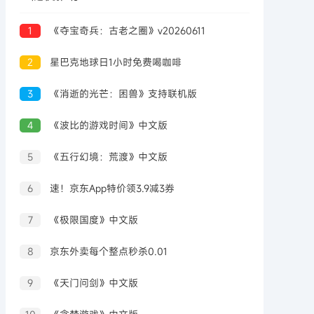
1
《夺宝奇兵：古老之圈》v20260611
2
星巴克地球日1小时免费喝咖啡
3
《消逝的光芒：困兽》支持联机版
4
《波比的游戏时间》中文版
5
《五行幻境：荒渡》中文版
6
速！京东App特价领3.9减3券
7
《极限国度》中文版
8
京东外卖每个整点秒杀0.01
9
《天门问剑》中文版