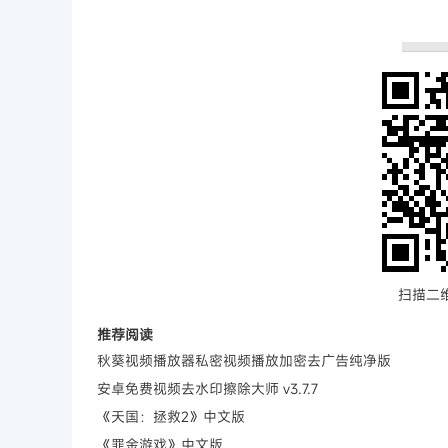
扫描二
推荐阅读
秋葵视频播放器私密视频播放加密去广告纯净版
安卓免费视频去水印擦除大师 v3.7.7
《天国：拯救2》中文版
《罪金游戏》中文版