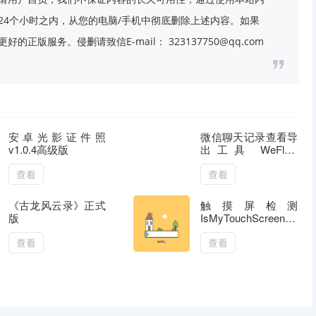
24个小时之内，从您的电脑/手机中彻底删除上述内容。如果
版服务。侵删请致信E-mail： 323137750@qq.com
安卓光影证件照
微信聊天记录查看导
v1.0.4高级版
出工具 WeFlow
v4.2.1
查看
查看
《古龙风云录》正式
触摸屏检测
版
IsMyTouchScreenOK
v3.21
查看
查看