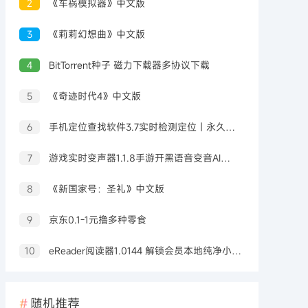
2
《车祸模拟器》中文版
3
《莉莉幻想曲》中文版
4
BitTorrent种子 磁力下载器多协议下载
5
《奇迹时代4》中文版
6
手机定位查找软件3.7实时检测定位｜永久可用
7
游戏实时变声器1.1.8手游开黑语音变音AI配高级版
8
《新国家号：圣礼》中文版
9
京东0.1-1元撸多种零食
10
eReader阅读器1.0144 解锁会员本地纯净小说阅读器
随机推荐