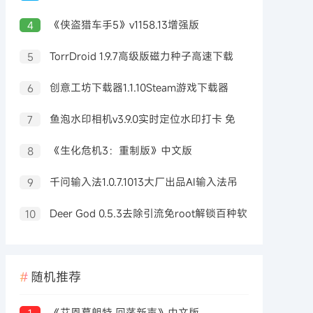
《侠盗猎车手5》v1158.13增强版
4
TorrDroid 1.9.7高级版磁力种子高速下载
5
器
创意工坊下载器1.1.10Steam游戏下载器
6
鱼泡水印相机v3.9.0实时定位水印打卡 免
7
费无广告
《生化危机3：重制版》中文版
8
千问输入法1.0.7.1013大厂出品AI输入法吊
9
打豆包输入法
Deer God 0.5.3去除引流免root解锁百种软
10
件会员
随机推荐
《艾恩葛朗特 回荡新声》中文版
1