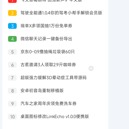
驾驶全能通1.0.4你的驾考小帮手解锁会员版
2
瑞幸X多领国抽1万份免单券
3
微信聊天记录一键备份导出
4
京东0~0.9撸抽绳垃圾袋60只
5
古茗邀请3人领取2.9亓咖啡券
6
超级强力缓解3D晕动症工具带源码
7
安卓初音岛重制移植版
8
汽车之家周年庆领免费洗车券
9
桌面图标修改LinkEcho v1.0.0便携版
10