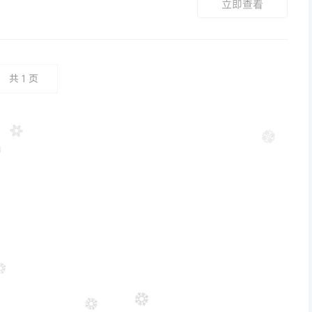
立即查看
共
1
页