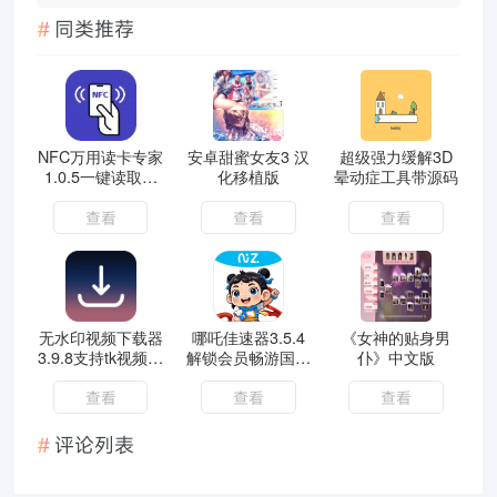
同类推荐
NFC万用读卡专家
安卓甜蜜女友3 汉
超级强力缓解3D
1.0.5一键读取复
化移植版
晕动症工具带源码
制各种卡免费无广
查看
查看
查看
无水印视频下载器
哪吒佳速器3.5.4
《女神的贴身男
3.9.8支持tk视频一
解锁会员畅游国内
仆》中文版
键提取
外手游
查看
查看
查看
评论列表