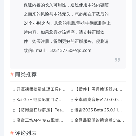
保证内容的长久可用性，通过使用本站内容随
之而来的风险与本站无关，您必须在下载后的
24个小时之内，从您的电脑/手机中彻底删除上
述内容。如果您喜欢该程序，请支持正版软
件，购买注册，得到更好的正版服务。侵删请
致信E-mail： 323137750@qq.com
同类推荐
开源视频批量处理工具FFmpeg Batch AV Converter 3.2.6
【插件】黑月编译器v4.1.7.7
Kai Ge - 电脑配置自助装机V1.0
安卓酷我音乐v12.0.0.0高级版
【防网盘在线解压】Peazip 豌豆压缩 v9.2.0
迅雷2025 Beta 25.0.1.1032 绿色精简版
魔音工坊APP 专业配音工具已解锁超级SVIP
全网最聪明的镜像版ChatGPT
评论列表