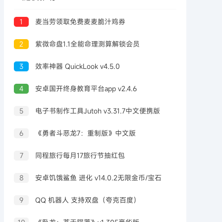
1
麦当劳领取免费麦麦脆汁鸡券
2
紫微命盘1.1全能命理测算解锁会员
3
效率神器 QuickLook v4.5.0
4
安卓国开终身教育平台app v2.4.6
5
电子书制作工具Jutoh v3.31.7中文便携版
6
《勇者斗恶龙7：重制版》中文版
7
同程旅行每月17旅行节抽红包
8
安卓饥饿鲨鱼 进化 v14.0.2无限金币/宝石
9
QQ 机器人 支持双盘（夸克百度）