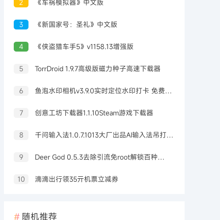
2
《车祸模拟器》中文版
3
《新国家号：圣礼》中文版
4
《侠盗猎车手5》v1158.13增强版
5
TorrDroid 1.9.7高级版磁力种子高速下载器
6
鱼泡水印相机v3.9.0实时定位水印打卡 免费无广告
7
创意工坊下载器1.1.10Steam游戏下载器
8
千问输入法1.0.7.1013大厂出品AI输入法吊打豆包输入法
9
Deer God 0.5.3去除引流免root解锁百种软件会员
10
滴滴出行领35亓机票立减券
随机推荐