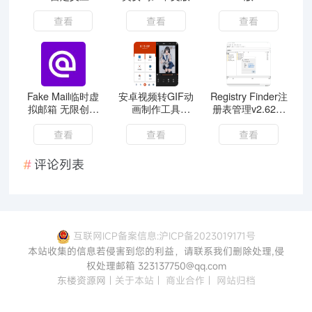
图标海量壁纸主题
高级版
查看
查看
查看
Fake Mail临时虚
安卓视频转GIF动
Registry Finder注
拟邮箱 无限创建
画制作工具
册表管理v2.62绿
邮箱
GIFShop_v3.1.1
色版
查看
查看
查看
评论列表
互联网ICP备案信息:沪ICP备2023019171号
本站收集的信息若侵害到您的利益，请联系我们删除处理,侵
权处理邮箱 323137750@qq.com
东楼资源网
|
关于本站
|
商业合作
|
网站归档