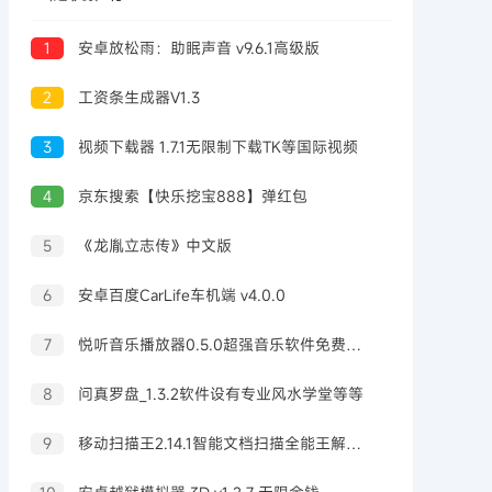
1
安卓放松雨：助眠声音 v9.6.1高级版
2
工资条生成器V1.3
3
视频下载器 1.7.1无限制下载TK等国际视频
4
京东搜索【快乐挖宝888】弹红包
5
《龙胤立志传》中文版
6
安卓百度CarLife车机端 v4.0.0
7
悦听音乐播放器0.5.0超强音乐软件免费无广
8
问真罗盘_1.3.2软件设有专业风水学堂等等
9
移动扫描王2.14.1智能文档扫描全能王解锁会员