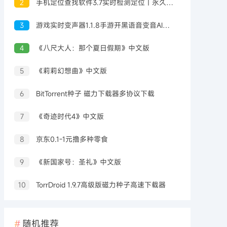
2
手机定位查找软件3.7实时检测定位｜永久可用
3
游戏实时变声器1.1.8手游开黑语音变音AI配高级版
4
《八尺大人：那个夏日假期》中文版
5
《莉莉幻想曲》中文版
6
BitTorrent种子 磁力下载器多协议下载
7
《奇迹时代4》中文版
8
京东0.1-1元撸多种零食
9
《新国家号：圣礼》中文版
10
TorrDroid 1.9.7高级版磁力种子高速下载器
随机推荐