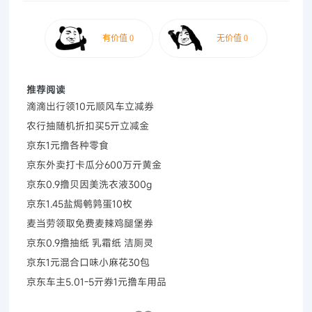
推荐阅读
滴滴出行领10元顺风车立减券
农行抽随机折扣买5亓立减金
京东1元撸各种零食
京东外卖打卡瓜分600万亓黄金
京东0.9撸贝因美洗衣液300g
京东1.45盐焗鹌鹑蛋10枚
麦当劳领取免费麦辣鸡腿堡券
京东0.9撸抽纸 乳霜纸 洁厕灵
京东1元混合口味小麻花30包
京东车主5.01-5亓券1元撸车用品