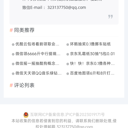
致信E-mail： 323137750@qq.com
同类推荐
优酷云包场看剧领取会员月卡
环鹅抽奖0.1撸挪车贴纸
微信领6666亓中行提現免费券
京东乳霜纸30抽*5包0.01
微信摇一摇抽酷狗概念版会员
快！快！京东0.1撸各种实物
微信天天领QQ音乐绿钻周卡
百度地图领6亓和8亓打车券
评论列表
互联网ICP备案信息:沪ICP备2023019171号
本站收集的信息若侵害到您的利益，请联系我们删除处理,侵
权处理邮箱 323137750@qq.com