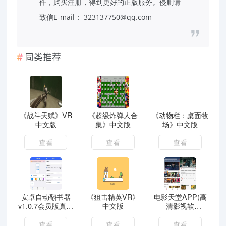
件，购买注册，得到更好的正版服务。侵删请
致信E-mail： 323137750@qq.com
同类推荐
《战斗天赋》VR
《超级炸弹人合
《动物栏：桌面牧
中文版
集》中文版
场》中文版
查看
查看
查看
安卓自动翻书器
《狙击精英VR》
电影天堂APP(高
v1.0.7会员版真正
中文版
清影视软
懒人式阅读
件)v2.1.1.0去广告
版
查看
查看
查看