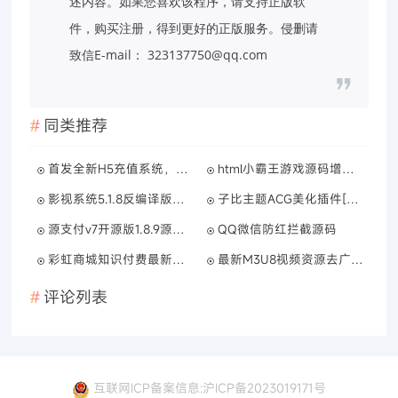
述内容。如果您喜欢该程序，请支持正版软
件，购买注册，得到更好的正版服务。侵删请
致信E-mail： 323137750@qq.com
同类推荐
首发全新H5充值系统，自定义首页+充值页面
html小霸王游戏源码增加到200款游戏
影视系统5.1.8反编译版源码：PC+wap+app端【附搭建教程+软件】
子比主题ACG美化插件[全开源]
源支付v7开源版1.8.9源码附带云端源码+挂机软件
QQ微信防红拦截源码
彩虹商城知识付费最新版二级分类等功能
最新M3U8视频资源去广告json解析接口源码 修复版本
评论列表
互联网ICP备案信息:沪ICP备2023019171号