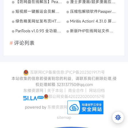
【防网盘在线解压】Peazip 豌豆压缩 v9.2.0
漫士多漫画/超多漫画应有尽有全免
短视频一键搬运会员解锁版Ver_1_1_2
压缩包解锁软件Passper_v3.6.0.1
绿色精美网址发布页HTML单页源码
Mirillis Action! 4.31.0 屏幕录像软件破解版
PanTools v1.0.93 全功能型的网盘批量管理&操作工具
新版PHP在线网站文件加密系统源码
评论列表
互联网ICP备案信息:沪ICP备2023019171号
本站收集的信息若侵害到您的利益，请联系我们删除处理,侵
权处理邮箱 323137750@qq.com
东楼资源网
|
关于本站
|
商业合作
|
网站归档
鄂公网安备42022202000157号
powered by
东楼资源网
sitemap