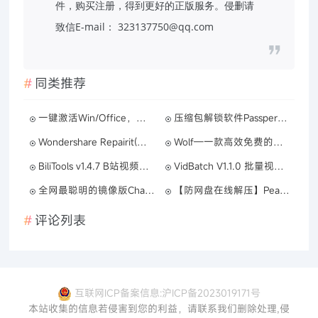
件，购买注册，得到更好的正版服务。侵删请
致信E-mail： 323137750@qq.com
同类推荐
一键激活Win/Office，内置18款电脑系统激活工具箱
压缩包解锁软件Passper_v3.6.0.1
Wondershare Repairit(万兴视频修复软件) v6.6.2.12 最新版
Wolf—一款高效免费的机器人框架
BiliTools v1.4.7 B站视频下载工具
VidBatch V1.1.0 批量视频处理工具
全网最聪明的镜像版ChatGPT
【防网盘在线解压】Peazip 豌豆压缩 v9.2.0
评论列表
互联网ICP备案信息:沪ICP备2023019171号
本站收集的信息若侵害到您的利益，请联系我们删除处理,侵