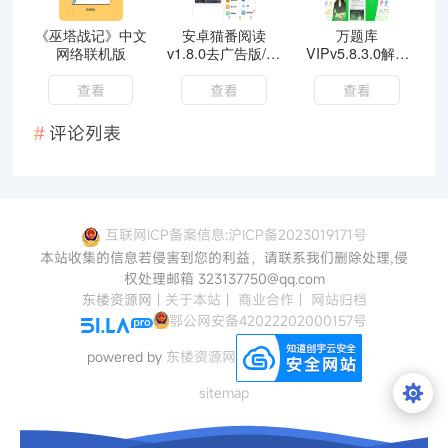
《巫塔战记》中文
安卓猫番阅读
万题库
网络联机版
v1.8.0去广告版/小
VIPv5.8.3.0解锁
说漫画多源合一
VIP会员版职业考
试考研
查看
查看
查看
评论列表
互联网ICP备案信息:沪ICP备2023019171号
本站收集的信息若侵害到您的利益，请联系我们删除处理,侵
权处理邮箱 323137750@qq.com
东楼资源网
|
关于本站
|
商业合作
|
网站归档
鄂公网安备42022202000157号
powered by
东楼资源网
sitemap