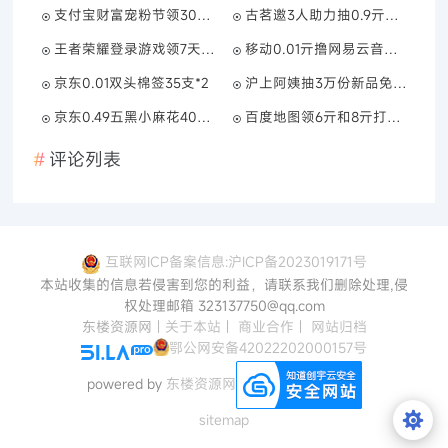
支付宝财富宠粉节领30亓红包
古茗邀3人助力抽0.9亓咖啡券
王者荣耀登录游戏领7天绿钻
移动0.01亓撸网易云音乐月卡
京东0.01双头棉签35支*2
沪上阿姨抽3万份新品免单券
京东0.49五黑小麻花40包拍两单
百度地图领6亓和8亓打车券
评论列表
互联网ICP备案信息:沪ICP备2023019171号
本站收集的信息若侵害到您的利益，请联系我们删除处理,侵
权处理邮箱 323137750@qq.com
东楼资源网
|
关于本站
|
商业合作
|
网站归档
鄂公网安备42022202000157号
powered by
东楼资源网
sitemap