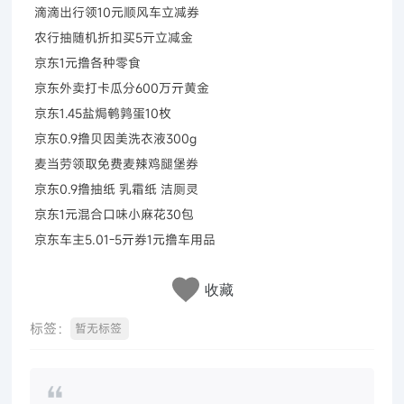
滴滴出行领10元顺风车立减券
农行抽随机折扣买5亓立减金
京东1元撸各种零食
京东外卖打卡瓜分600万亓黄金
京东1.45盐焗鹌鹑蛋10枚
京东0.9撸贝因美洗衣液300g
麦当劳领取免费麦辣鸡腿堡券
京东0.9撸抽纸 乳霜纸 洁厕灵
京东1元混合口味小麻花30包
京东车主5.01-5亓券1元撸车用品
收藏
标签：
暂无标签