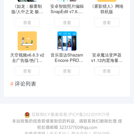
《如龙：极重制
安卓智能照片编辑
《雾影猎人》网络
版/人中之龙 极》
SnapEdit v7.6.10
联机版
中文版
解锁专业版
查看
查看
查看
天空视频v6.6.3 v2
音乐雷达Shazam
安卓魔法变声器
去广告版/热门影
Encore PRO
v1.12内置海量语
视资源免费看
v16.44.0高级版
音包高级版
查看
查看
查看
评论列表
互联网ICP备案信息:沪ICP备2023019171号
本站收集的信息若侵害到您的利益，请联系我们删除处理,侵
权处理邮箱 323137750@qq.com
东楼资源网
|
关于本站
|
商业合作
|
网站归档